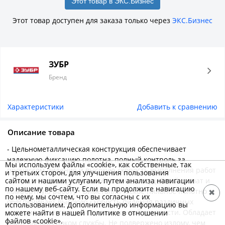
Этот товар в ЭКС.Бизнес
Этот товар доступен для заказа только через
ЭКС.Бизнес
ЗУБР
Бренд
Характеристики
Добавить к сравнению
Описание товара
- Цельнометаллическая конструкция обеспечивает
надежную фиксацию полотна, полный контроль за
Мы используем файлы «cookie», как собственные, так
процессом пиления и высокую скорость выполнения работ
и третьих сторон, для улучшения пользования
сайтом и нашими услугами, путем анализа навигации
- Обрезиненная рукоятка обеспечивает удобный захват и
по нашему веб-сайту. Если вы продолжите навигацию
комфортную работу - Биметаллическое пильное полотно
✖
по нему, мы сочтем, что вы согласны с их
обеспечивает высокую скорость пиления различных
использованием. Дополнительную информацию вы
материалов, в том числе повышенной твердости. Обладает
можете найти в нашей Политике в отношении
файлов «cookie».
длительным сроком службы. Не подвержено излому, чем