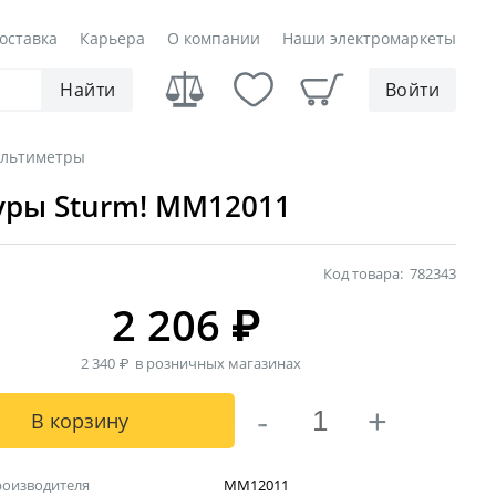
оставка
Карьера
О компании
Наши электромаркеты
Найти
Войти
льтиметры
уры Sturm! MM12011
Код товара:
782343
2 206
₽
2 340
₽
в розничных магазинах
-
+
В корзину
роизводителя
MM12011