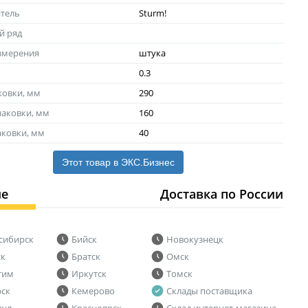
тель
Sturm!
й ряд
змерения
штука
0.3
ковки, мм
290
аковки, мм
160
аковки, мм
40
Этот товар в ЭКС.Бизнес
ие
Доставка по России
сибирск
Бийск
Новокузнецк
ск
Братск
Омск
тим
Иркутск
Томск
рск
Кемерово
Склады поставщика
аул
Красноярск
Склад интернет-магазина