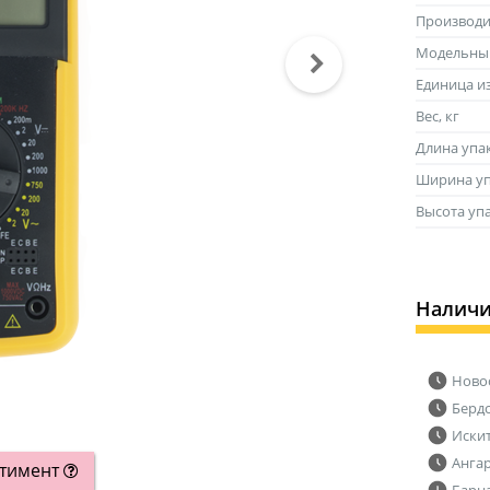
Производи
Модельны
Единица и
Вес, кг
Длина упа
Ширина уп
Высота уп
Налич
Ново
Берд
Иски
Анга
ртимент
Барн