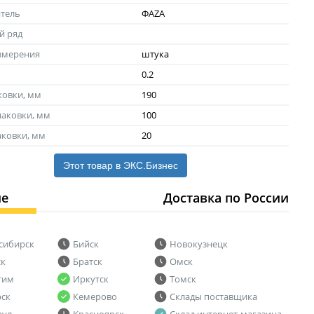
тель
ФAZA
й ряд
змерения
штука
0.2
ковки, мм
190
аковки, мм
100
аковки, мм
20
Этот товар в ЭКС.Бизнес
ие
Доставка по России
сибирск
Бийск
Новокузнецк
ск
Братск
Омск
тим
Иркутск
Томск
рск
Кемерово
Склады поставщика
аул
Красноярск
Склад интернет-магазина