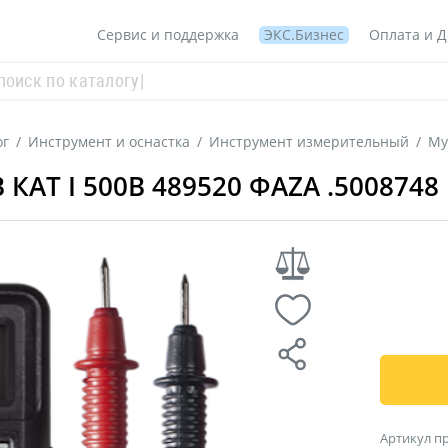
Сервис и поддержка
ЭКС.Бизнес
Оплата и Д
ог
/
Инструмент и оснастка
/
Инструмент измерительный
/
Му
АТ I 500В 489520 ФAZA .5008748
Артикул п