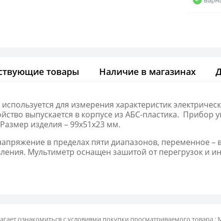
ствующие товары
Наличие в магазинах
используется для измерения характеристик электричес
ойство выпускается в корпусе из АБС-пластика. Прибор
 Размер изделия – 99х51х23 мм.
апряжение в пределах пяти диапазонов, переменное – в
вления. Мультиметр оснащен зашитой от перегрузок и и
агает ознакомиться с условиями покупки просматриваемого товара : М