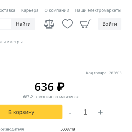
оставка
Карьера
О компании
Наши электромаркеты
Найти
Войти
льтиметры
Код товара:
282603
636
₽
687
₽
в розничных магазинах
-
+
В корзину
роизводителя
.5008748