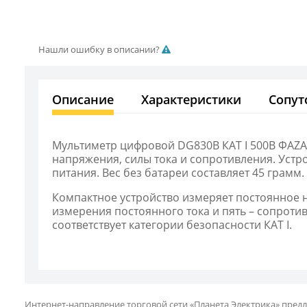
Нашли ошибку в описании?
Описание
Характеристики
Сопут
Мультиметр цифровой DG830B КАТ I 500В ФАZА 
напряжения, силы тока и сопротивления. Устр
питания. Вес без батареи составляет 45 грамм.
Компактное устройство измеряет постоянное н
измерения постоянного тока и пять – сопроти
соответствует категории безопасности КАТ I.
Интернет-направление торговой сети «Планета Электрика» предл