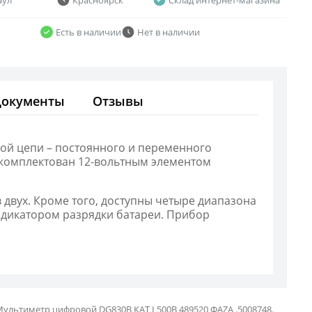
Есть в наличии
Нет в наличии
Документы
Отзывы
кой цепи – постоянного и переменного
 укомплектован 12-вольтным элементом
 двух. Кроме того, доступны четыре диапазона
ндикатором разрядки батареи. Прибор
ультиметр цифровой DG830B КАТ I 500В 489520 ФAZA .5008748.