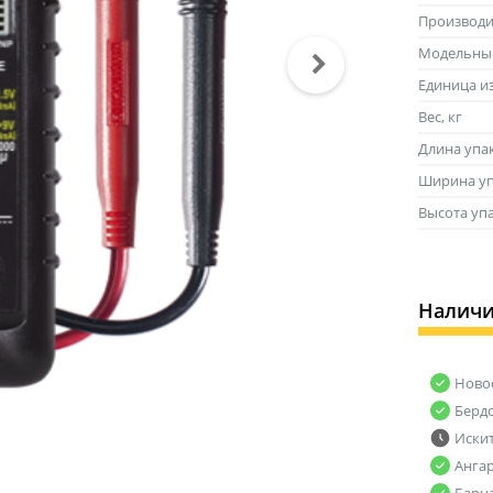
Производи
Модельны
Единица и
Вес, кг
Длина упа
Ширина уп
Высота уп
Налич
Ново
Берд
Иски
Анга
Барн