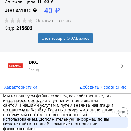
Интернет цена
40
₽
40
₽
Цена для вас
Оставить отзыв
Код:
215606
Этот товар в ЭКС.Бизнес
DKC
Бренд
Характеристики
Добавить к сравнению
Мы используем файлы «cookie», как собственные, так
и третьих сторон, для улучшения пользования
Описание товара
сайтом и нашими услугами, путем анализа навигации
по нашему веб-сайту. Если вы продолжите навигацию
Муфта "труба-труба" с ограничителем предназначена для
✖
по нему, мы сочтем, что вы согласны с их
прямого соединения труб одинакового диаметра.
использованием. Дополнительную информацию вы
В корзину
можете найти в нашей Политике в отношении
Применение муфты позволяет проектировать трассы
40 ₽
файлов «cookie».
любой протяженности. В середине муфты расположен