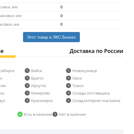
ковки, мм
0
аковки, мм
0
аковки, мм
0
Этот товар в ЭКС.Бизнес
ие
Доставка по России
сибирск
Бийск
Новокузнецк
ск
Братск
Омск
тим
Иркутск
Томск
рск
Кемерово
Склады поставщика
аул
Красноярск
Склад интернет-магазина
Есть в наличии
Нет в наличии