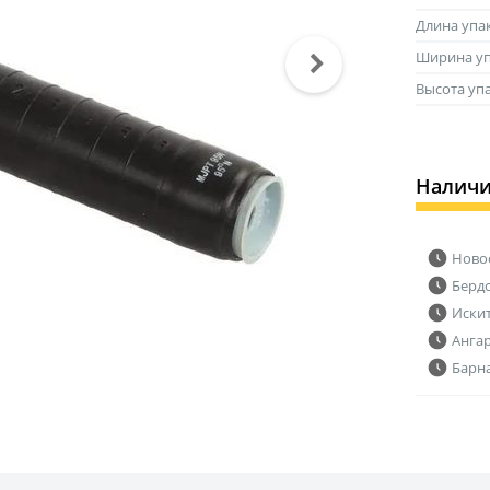
Длина упа
Ширина уп
Высота уп
Налич
Ново
Берд
Иски
Анга
Барн