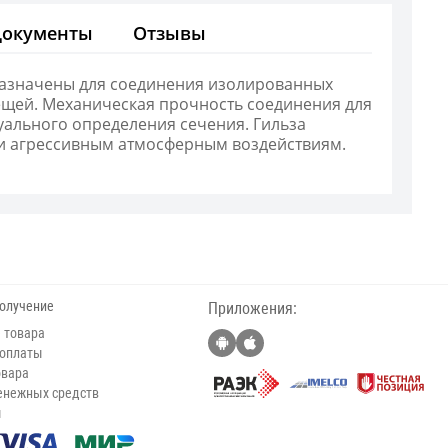
Документы
Отзывы
назначены для соединения изолированных
ещей. Механическая прочность соединения для
уального определения сечения. Гильза
 и агрессивным атмосферным воздействиям.
получение
Приложения:
 товара
 оплаты
овара
енежных средств
ы