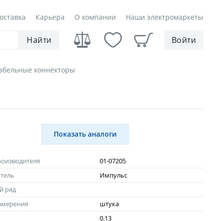
оставка
Карьера
О компании
Наши электромаркеты
Найти
Войти
абельные коннекторы
Показать аналоги
роизводителя
01-07205
тель
Импульс
й ряд
змерения
штука
0.13