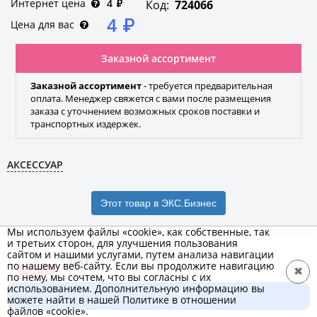
Интернет цена
4
₽
Код:
724066
4
₽
Цена для вас
Заказной ассортимент
Заказной ассортимент
- требуется предварительная
оплата. Менеджер свяжется с вами после размещения
заказа с уточнением возможных сроков поставки и
транспортных издержек.
АКСЕССУАР
Этот товар в ЭКС.Бизнес
Мы используем файлы «cookie», как собственные, так
и третьих сторон, для улучшения пользования
сайтом и нашими услугами, путем анализа навигации
DKC
по нашему веб-сайту. Если вы продолжите навигацию
✖
по нему, мы сочтем, что вы согласны с их
Бренд
использованием. Дополнительную информацию вы
В корзину
можете найти в нашей Политике в отношении
4 ₽
файлов «cookie».