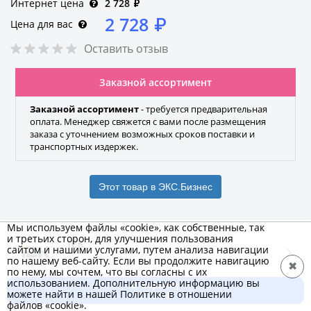
Интернет цена
2 728
₽
2 728
₽
Цена для вас
Оставить отзыв
Заказной ассортимент
Заказной ассортимент
- требуется предварительная
оплата. Менеджер свяжется с вами после размещения
заказа с уточнением возможных сроков поставки и
транспортных издержек.
Этот товар в ЭКС.Бизнес
Мы используем файлы «cookie», как собственные, так
и третьих сторон, для улучшения пользования
IEK
сайтом и нашими услугами, путем анализа навигации
по нашему веб-сайту. Если вы продолжите навигацию
Бренд
✖
по нему, мы сочтем, что вы согласны с их
использованием. Дополнительную информацию вы
В корзину
можете найти в нашей Политике в отношении
2 728 ₽
Характеристики
Добавить к сравнению
файлов «cookie».