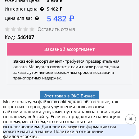
Розничная цена
5 996
₽
Интернет цена
5 482
₽
5 482
₽
Цена для вас
Оставить отзыв
Код:
546107
Заказной ассортимент
Заказной ассортимент
- требуется предварительная
оплата. Менеджер свяжется с вами после размещения
заказа с уточнением возможных сроков поставки и
транспортных издержек.
Этот товар в ЭКС.Бизнес
Мы используем файлы «cookie», как собственные, так
и третьих сторон, для улучшения пользования
сайтом и нашими услугами, путем анализа навигации
по нашему веб-сайту. Если вы продолжите навигацию
✖
ЗУБР
по нему, мы сочтем, что вы согласны с их
использованием. Дополнительную информацию вы
В корзину
Бренд
можете найти в нашей Политике в отношении
5 482 ₽
файлов «cookie».