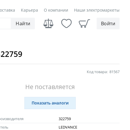
оставка
Карьера
О компании
Наши электромаркеты
Найти
Войти
322759
Код товара:
81567
Не поставляется
Показать аналоги
роизводителя
322759
тель
LEDVANCE