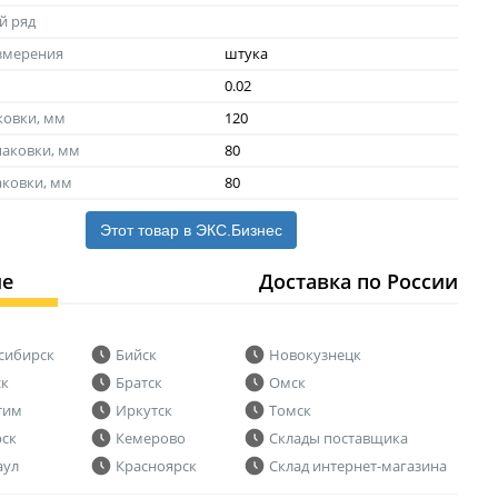
й ряд
змерения
штука
0.02
ковки, мм
120
аковки, мм
80
аковки, мм
80
Этот товар в ЭКС.Бизнес
ие
Доставка по России
сибирск
Бийск
Новокузнецк
ск
Братск
Омск
тим
Иркутск
Томск
рск
Кемерово
Склады поставщика
аул
Красноярск
Склад интернет-магазина