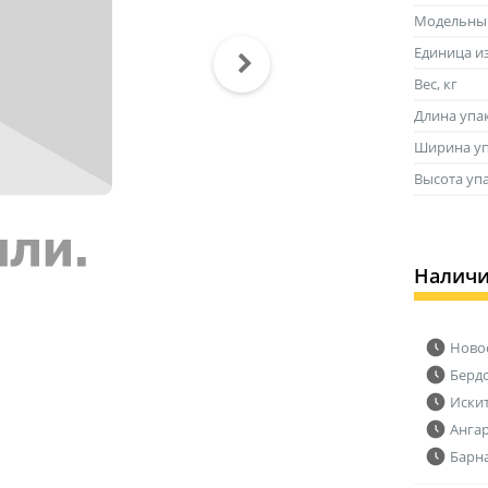
Модельны
Единица и
Вес, кг
Длина упа
Ширина уп
Высота уп
Налич
Ново
Берд
Иски
Анга
Барн