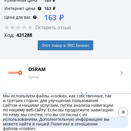
Розничная цена
169
₽
Интернет цена
163
₽
163
₽
Цена для вас
Оставить отзыв
Код:
431288
Этот товар в ЭКС.Бизнес
OSRAM
Бренд
Характеристики
Добавить к сравнению
Мы используем файлы «cookie», как собственные, так
и третьих сторон, для улучшения пользования
сайтом и нашими услугами, путем анализа навигации
Описание товара
по нашему веб-сайту. Если вы продолжите навигацию
✖
по нему, мы сочтем, что вы согласны с их
Лампа светодиодная OSRAM LED Value P, 800лм, 10Вт
использованием. Дополнительную информацию вы
В корзину
можете найти в нашей Политике в отношении
(замена 75Вт), 4000К (нейтральный белый свет). Цоколь E27,
163 ₽
файлов «cookie».
колба P, угол пучка 180°. Исполнение колбы матовое,