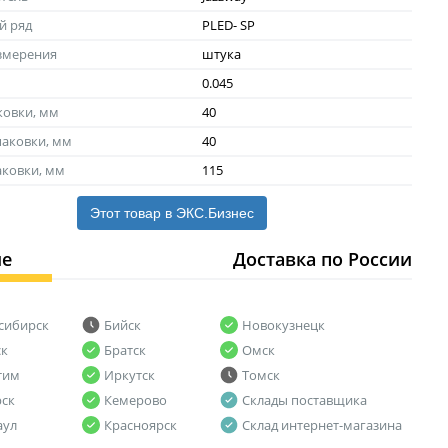
й ряд
PLED- SP
змерения
штука
0.045
ковки, мм
40
аковки, мм
40
аковки, мм
115
Этот товар в ЭКС.Бизнес
ие
Доставка по России
сибирск
Бийск
Новокузнецк
ск
Братск
Омск
тим
Иркутск
Томск
рск
Кемерово
Склады поставщика
аул
Красноярск
Склад интернет-магазина