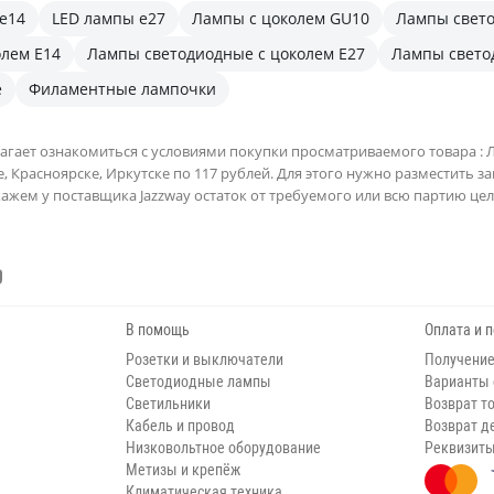
е14
LED лампы е27
Лампы с цоколем GU10
Лампы свет
лем E14
Лампы светодиодные с цоколем E27
Лампы свето
е
Филаментные лампочки
агает ознакомиться с условиями покупки просматриваемого товара : Ла
е, Красноярске, Иркутске по 117 рублей. Для этого нужно разместить за
кажем у поставщика Jazzway остаток от требуемого или всю партию ц
В помощь
Оплата и 
Розетки и выключатели
Получение
Светодиодные лампы
Варианты
Светильники
Возврат т
Кабель и провод
Возврат д
Низковольтное оборудование
Реквизит
Метизы и крепёж
Климатическая техника