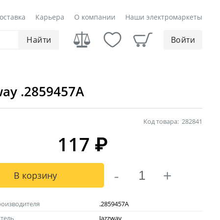
оставка
Карьера
О компании
Наши электромаркеты
Найти
Войти
way .2859457A
Код товара:
282841
117
₽
-
+
В корзину
роизводителя
.2859457A
тель
Jazzway