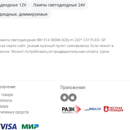
одиодные 12V
Лампы светодиодные 24V
диодные, диммируемые
мпа светодиодная 9Вт E14 3000K 820Lm 220° C37 PLED- SP
каз через сайт, указав нужный пункт самовывоза. Если лежит в
еликом. Может потребоваться предварительная оплата. Цена
получение
Приложения:
 товара
 оплаты
овара
енежных средств
ы