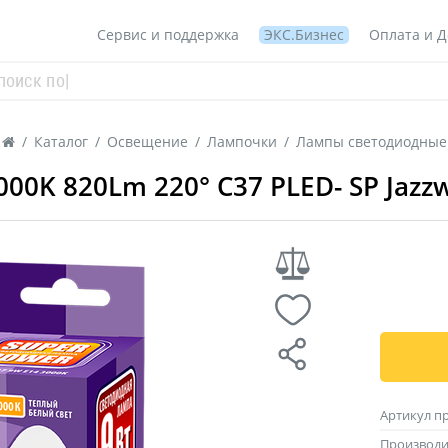
Сервис и поддержка
ЭКС.Бизнес
Оплата и Д
/
Каталог
/
Освещение
/
Лампочки
/
Лампы светодиодные
00K 820Lm 220° C37 PLED- SP Jazz
Артикул п
Производи