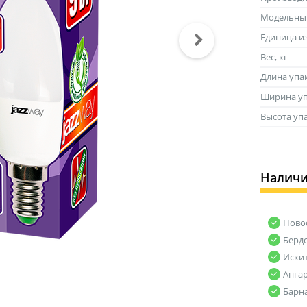
Модельны
Единица и
Вес, кг
Длина упа
Ширина уп
Высота уп
Налич
Ново
Берд
Иски
Анга
Барн