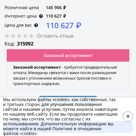
Розничная цена
145 906
₽
Интернет цена
110 627
₽
110 627
₽
Цена для вас
Оставить отзыв
Код:
315992
Заказной ассортимент
Заказной ассортимент
- требуется предварительная
оплата. Менеджер свяжется с вами после размещения
заказа с уточнением возможных сроков поставки и
транспортных издержек.
Мы используем файлы «cookie», как собственные, так
Этот товар в ЭКС.Бизнес
и третьих сторон, для улучшения пользования
сайтом и нашими услугами, путем анализа навигации
по нашему веб-сайту. Если вы продолжите навигацию
✖
по нему, мы сочтем, что вы согласны с их
использованием. Дополнительную информацию вы
В корзину
КВТ
можете найти в нашей Политике в отношении
110 627 ₽
файлов «cookie».
Бренд