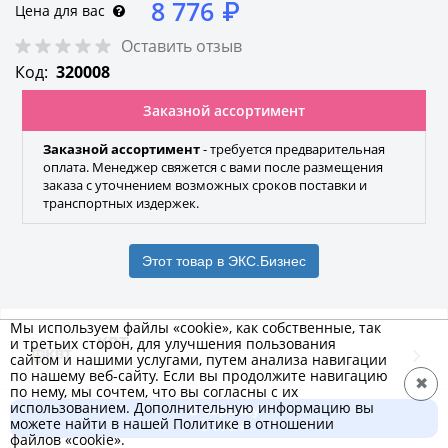
8 776
₽
Цена для вас
Оставить отзыв
Код:
320008
Заказной ассортимент
Заказной ассортимент
- требуется предварительная
оплата. Менеджер свяжется с вами после размещения
заказа с уточнением возможных сроков поставки и
транспортных издержек.
Этот товар в ЭКС.Бизнес
Мы используем файлы «cookie», как собственные, так
КВТ
и третьих сторон, для улучшения пользования
сайтом и нашими услугами, путем анализа навигации
Бренд
по нашему веб-сайту. Если вы продолжите навигацию
✖
по нему, мы сочтем, что вы согласны с их
использованием. Дополнительную информацию вы
В корзину
можете найти в нашей Политике в отношении
Характеристики
Добавить к сравнению
8 776 ₽
файлов «cookie».