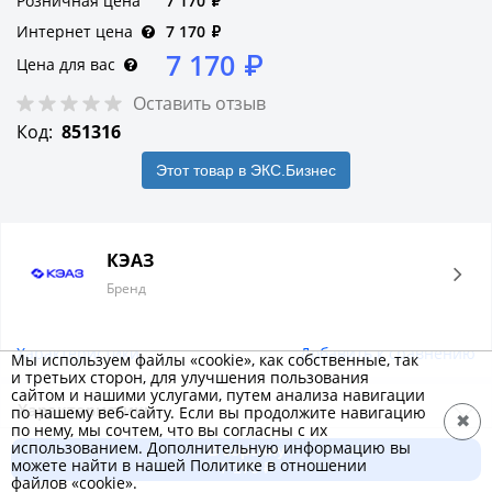
Розничная цена
7 170
₽
Интернет цена
7 170
₽
7 170
₽
Цена для вас
Оставить отзыв
Код:
851316
Этот товар в ЭКС.Бизнес
КЭАЗ
Бренд
Характеристики
Добавить к сравнению
Мы используем файлы «cookie», как собственные, так
и третьих сторон, для улучшения пользования
сайтом и нашими услугами, путем анализа навигации
Характеристики
по нашему веб-сайту. Если вы продолжите навигацию
✖
по нему, мы сочтем, что вы согласны с их
использованием. Дополнительную информацию вы
В корзину
Основные
можете найти в нашей Политике в отношении
7 170 ₽
файлов «cookie».