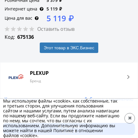
Розничная цена
5 379
₽
Интернет цена
5 119
₽
5 119
₽
Цена для вас
Оставить отзыв
Код:
675136
Этот товар в ЭКС.Бизнес
PLEXUP
Бренд
Характеристики
Добавить к сравнению
Мы используем файлы «cookie», как собственные, так
и третьих сторон, для улучшения пользования
сайтом и нашими услугами, путем анализа навигации
Описание товара
по нашему веб-сайту. Если вы продолжите навигацию
✖
по нему, мы сочтем, что вы согласны с их
Представляем вам металлический корпус ЩМП-3.2.1-0 от
использованием. Дополнительную информацию вы
В корзину
можете найти в нашей Политике в отношении
производителя PLEXUP - надежное и функциональное
5 119 ₽
файлов «cookie».
решение для защиты вашего оборудования и электронных