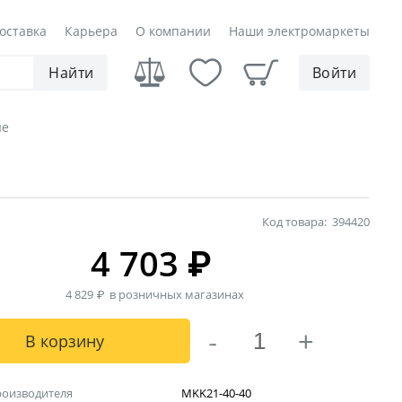
оставка
Карьера
О компании
Наши электромаркеты
Найти
Войти
ые
Код товара:
394420
4 703
₽
4 829
₽
в розничных магазинах
-
+
В корзину
роизводителя
MKK21-40-40