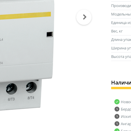
Производи
Модельны
Единица и
Вес, кг
Длина упа
Ширина уп
Высота уп
Налич
Ново
Берд
Иски
Анга
Барн