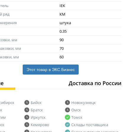
тель
IEK
й ряд
КМ
змерения
штука
0.35
ковки, мм
90
аковки, мм
70
аковки, мм
60
Этот товар в ЭКС.Бизнес
ие
Доставка по России
сибирск
Бийск
Новокузнецк
ск
Братск
Омск
тим
Иркутск
Томск
рск
Кемерово
Склады поставщика
аул
Красноярск
Склад интернет-магазина