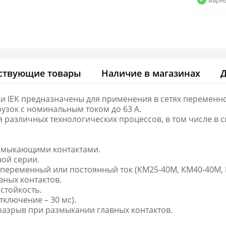
ствующие товары
Наличие в магазинах
 IEK предназначены для применения в сетях переменног
узок с номинальным током до 63 А.
 различных технологических процессов, в том числе в 
замыкающими контактами.
ой серии.
 переменный или постоянный ток (КМ25-40М, КМ40-40М, 
вных контактов.
стойкость.
тключение – 30 мс).
азрыв при размыкании главных контактов.