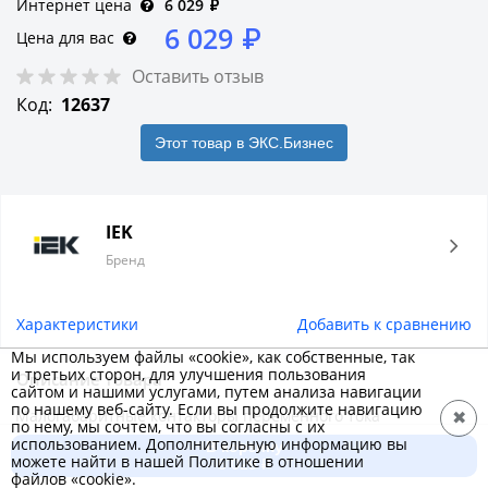
Интернет цена
6 029
₽
6 029
₽
Цена для вас
Оставить отзыв
Код:
12637
Этот товар в ЭКС.Бизнес
IEK
Бренд
Характеристики
Добавить к сравнению
Мы используем файлы «cookie», как собственные, так
и третьих сторон, для улучшения пользования
Описание товара
сайтом и нашими услугами, путем анализа навигации
по нашему веб-сайту. Если вы продолжите навигацию
Малогабаритные контакторы переменного тока
✖
по нему, мы сочтем, что вы согласны с их
общепромышленного применения КМИ на ток нагрузки от
использованием. Дополнительную информацию вы
В корзину
можете найти в нашей Политике в отношении
9 до 95 А предназначены для пуска, остановки и
6 029 ₽
файлов «cookie».
реверсирования асинхронных электродвигателей с