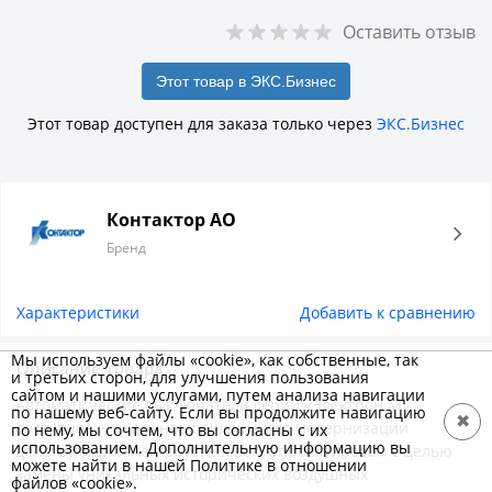
Оставить отзыв
Этот товар в ЭКС.Бизнес
Этот товар доступен для заказа только через
ЭКС.Бизнес
Контактор АО
Бренд
Характеристики
Добавить к сравнению
Мы используем файлы «cookie», как собственные, так
Описание товара
и третьих сторон, для улучшения пользования
сайтом и нашими услугами, путем анализа навигации
Автоматические выключатели серии «Электрон М» -
по нашему веб-сайту. Если вы продолжите навигацию
✖
доступное и надежное решение для модернизации
по нему, мы сочтем, что вы согласны с их
использованием. Дополнительную информацию вы
действующих электроустановок. Спроектирован с целью
можете найти в нашей Политике в отношении
замены уникальных исторических воздушных
файлов «cookie».