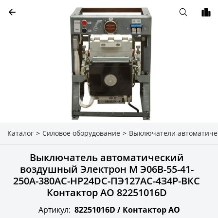
Каталог
>
Силовое оборудование
>
Выключатели автоматиче
Выключатель автоматический
воздушный Электрон М Э06В-55-41-
250А-380AC-НР24DC-ПЭ127AC-4З4P-ВКС
Контактор АО 82251016D
Артикул:
82251016D /
Контактор АО