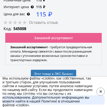
Розничная цена
115
₽
Интернет цена
115
₽
115
₽
Цена для вас
Оставить отзыв
Код:
545008
Заказной ассортимент
Заказной ассортимент
- требуется предварительная
оплата. Менеджер свяжется с вами после размещения
заказа с уточнением возможных сроков поставки и
транспортных издержек.
Этот товар в ЭКС.Бизнес
Мы используем файлы «cookie», как собственные, так
и третьих сторон, для улучшения пользования
сайтом и нашими услугами, путем анализа навигации
по нашему веб-сайту. Если вы продолжите навигацию
✖
ЗУБР
по нему, мы сочтем, что вы согласны с их
использованием. Дополнительную информацию вы
В корзину
Бренд
можете найти в нашей Политике в отношении
115 ₽
файлов «cookie».