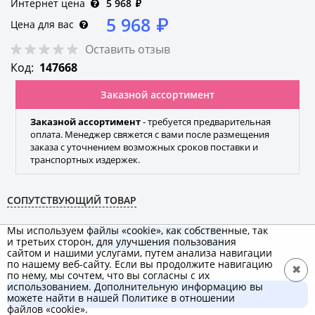
Интернет цена
5 968
₽
5 968
₽
Цена для вас
Оставить отзыв
Код:
147668
Заказной ассортимент
Заказной ассортимент
- требуется предварительная
оплата. Менеджер свяжется с вами после размещения
заказа с уточнением возможных сроков поставки и
транспортных издержек.
СОПУТСТВУЮЩИЙ ТОВАР
Мы используем файлы «cookie», как собственные, так
Этот товар в ЭКС.Бизнес
и третьих сторон, для улучшения пользования
сайтом и нашими услугами, путем анализа навигации
по нашему веб-сайту. Если вы продолжите навигацию
✖
по нему, мы сочтем, что вы согласны с их
использованием. Дополнительную информацию вы
В корзину
IEK
можете найти в нашей Политике в отношении
5 968 ₽
файлов «cookie».
Бренд