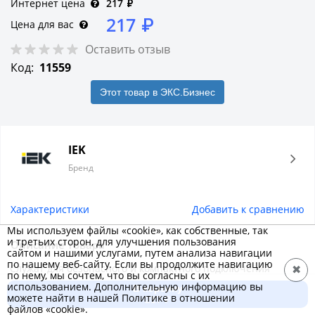
Интернет цена
217
₽
217
₽
Цена для вас
Оставить отзыв
Код:
11559
Этот товар в ЭКС.Бизнес
IEK
Бренд
Характеристики
Добавить к сравнению
Мы используем файлы «cookie», как собственные, так
и третьих сторон, для улучшения пользования
Описание товара
сайтом и нашими услугами, путем анализа навигации
по нашему веб-сайту. Если вы продолжите навигацию
Служат для безопасного и компактного подключения
✖
по нему, мы сочтем, что вы согласны с их
фазных, нулевых и защитных (земля) проводников
использованием. Дополнительную информацию вы
В корзину
можете найти в нашей Политике в отношении
различного сечения. Устанавливаются на DIN-рейку.
217 ₽
файлов «cookie».
Комплектуются маркером для нанесения номера (кроме