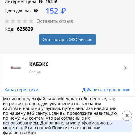
Интернет цена
152
₽
152
₽
Цена для вас
Оставить отзыв
Код:
625829
Этот товар в ЭКС.Бизнес
КАБЭКС
Бренд
Характеристики
Добавить к сравнению
Мы используем файлы «cookie», как собственные, так
и третьих сторон, для улучшения пользования
Описание товара
сайтом и нашими услугами, путем анализа навигации
по нашему веб-сайту. Если вы продолжите навигацию
Кабель марки ВВГ-Пнг(А)-LS используется для монтажа
✖
по нему, мы сочтем, что вы согласны с их
электропроводки в жилых, общественных и
использованием. Дополнительную информацию вы
В корзину
можете найти в нашей Политике в отношении
производственных помещениях. Монтаж кабеля возможен
152 ₽
файлов «cookie».
поверх штукатурки, под штукатуркой, в кирпичной кладке и