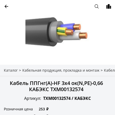
Каталог
>
Кабельная продукция, прокладка и монтаж
>
Кабел
Кабель ППГнг(A)-HF 3х4 ок(N,PE)-0,66
КАБЭКС ТХМ00132574
Артикул:
ТХМ00132574 /
КАБЭКС
Розничная цена
253
₽