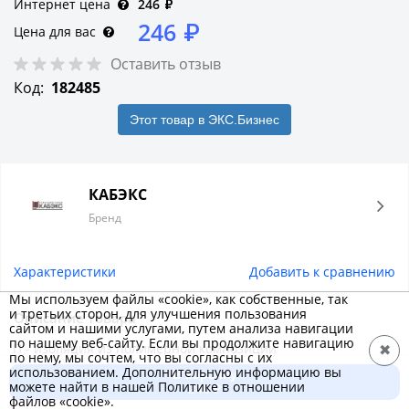
Интернет цена
246
₽
246
₽
Цена для вас
Оставить отзыв
Код:
182485
Этот товар в ЭКС.Бизнес
КАБЭКС
Бренд
Характеристики
Добавить к сравнению
Мы используем файлы «cookie», как собственные, так
и третьих сторон, для улучшения пользования
Описание товара
сайтом и нашими услугами, путем анализа навигации
по нашему веб-сайту. Если вы продолжите навигацию
П - изоляция из полимерной композиции
✖
по нему, мы сочтем, что вы согласны с их
П - оболочка из полимерной композиции
использованием. Дополнительную информацию вы
В корзину
можете найти в нашей Политике в отношении
Г - без защитного покрова
246 ₽
файлов «cookie».
нг(А) - не распространяет горение при групповой