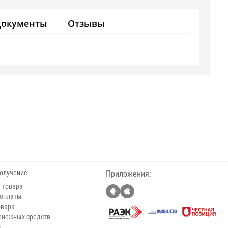
Документы
Отзывы
получение
Приложения:
 товара
 оплаты
овара
енежных средств
ы