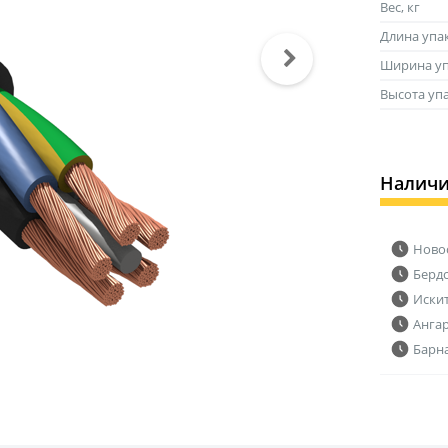
Вес, кг
Длина упа
Ширина уп
Высота уп
Налич
Ново
Берд
Иски
Анга
Барн