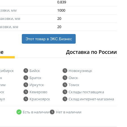
0.839
ковки, мм
1000
аковки, мм
20
аковки, мм
20
Этот товар в ЭКС.Бизнес
ие
Доставка по России
сибирск
Бийск
Новокузнецк
ск
Братск
Омск
тим
Иркутск
Томск
рск
Кемерово
Склады поставщика
аул
Красноярск
Склад интернет-магазина
Есть в наличии
Нет в наличии