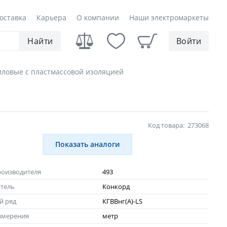
оставка
Карьера
О компании
Наши электромаркеты
Найти
Войти
иловые с пластмассовой изоляцией
Код товара:
273068
Показать аналоги
роизводителя
493
тель
Конкорд
й ряд
КГВВнг(A)-LS
змерения
метр