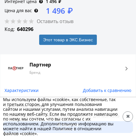
Интернет цена
1 496
₽
1 496
₽
Цена для вас
Оставить отзыв
Код:
640296
Этот товар в ЭКС.Бизнес
Партнер
Бренд
Характеристики
Добавить к сравнению
Мы используем файлы «cookie», как собственные, так
и третьих сторон, для улучшения пользования
Описание товара
сайтом и нашими услугами, путем анализа навигации
по нашему веб-сайту. Если вы продолжите навигацию
Кабель марки ВВГ-Пнг(А)-LS используется для монтажа
✖
по нему, мы сочтем, что вы согласны с их
электропроводки в жилых, общественных и
использованием. Дополнительную информацию вы
В корзину
можете найти в нашей Политике в отношении
производственных помещениях. Монтаж кабеля возможен
1 496 ₽
файлов «cookie».
поверх штукатурки, под штукатуркой, в кирпичной кладке и