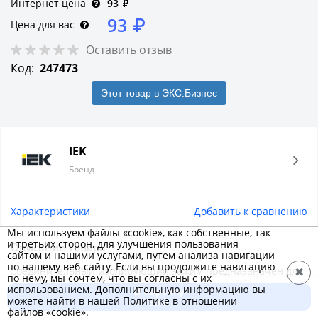
Интернет цена
93
₽
93
₽
Цена для вас
Оставить отзыв
Код:
247473
Этот товар в ЭКС.Бизнес
IEK
Бренд
Характеристики
Добавить к сравнению
Мы используем файлы «cookie», как собственные, так
и третьих сторон, для улучшения пользования
Описание товара
сайтом и нашими услугами, путем анализа навигации
по нашему веб-сайту. Если вы продолжите навигацию
Соединительный изолирующий зажим предназаначен для
✖
по нему, мы сочтем, что вы согласны с их
соединения, фиксации и изоляции медных проводов.
использованием. Дополнительную информацию вы
В корзину
можете найти в нашей Политике в отношении
93 ₽
файлов «cookie».
Не требует использования специального инструмента.