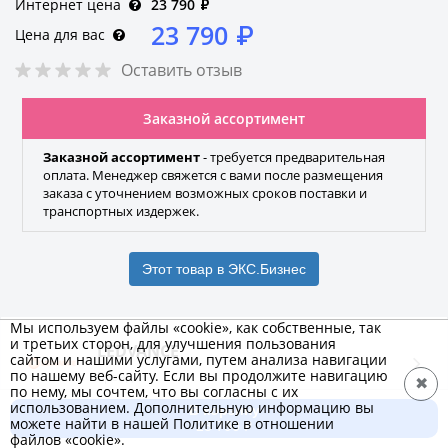
Интернет цена
23 790
₽
23 790
₽
Цена для вас
Оставить отзыв
Заказной ассортимент
Заказной ассортимент
- требуется предварительная
оплата. Менеджер свяжется с вами после размещения
заказа с уточнением возможных сроков поставки и
транспортных издержек.
Этот товар в ЭКС.Бизнес
Мы используем файлы «cookie», как собственные, так
и третьих сторон, для улучшения пользования
LEDVANCE
сайтом и нашими услугами, путем анализа навигации
по нашему веб-сайту. Если вы продолжите навигацию
Бренд
✖
по нему, мы сочтем, что вы согласны с их
использованием. Дополнительную информацию вы
В корзину
можете найти в нашей Политике в отношении
23 790 ₽
Характеристики
Добавить к сравнению
файлов «cookie».