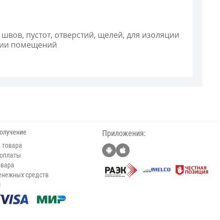
швов, пустот, отверстий, щелей, для изоляции
яции помещений
получение
Приложения:
 товара
 оплаты
овара
енежных средств
ы