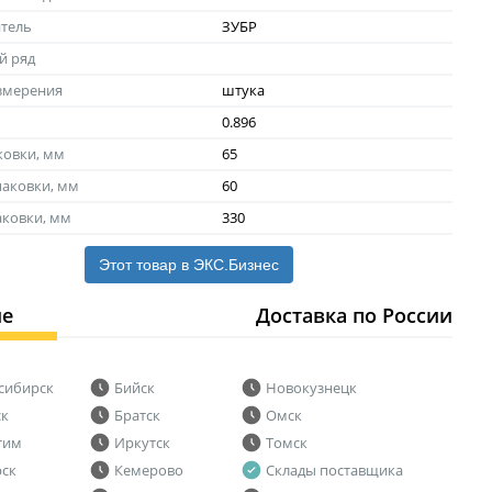
тель
ЗУБР
й ряд
змерения
штука
0.896
ковки, мм
65
аковки, мм
60
аковки, мм
330
Этот товар в ЭКС.Бизнес
ие
Доставка по России
сибирск
Бийск
Новокузнецк
ск
Братск
Омск
тим
Иркутск
Томск
рск
Кемерово
Склады поставщика