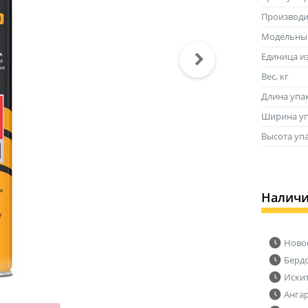
Производи
Модельны
Единица и
Вес, кг
Длина упа
Ширина уп
Высота уп
Налич
Ново
Берд
Иски
Анга