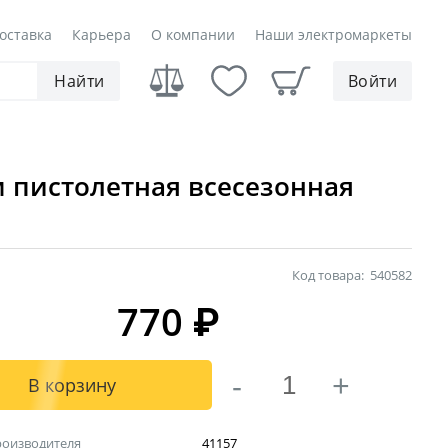
оставка
Карьера
О компании
Наши электромаркеты
Найти
Войти
 пистолетная всесезонная
Код товара:
540582
770
₽
-
+
В корзину
роизводителя
41157