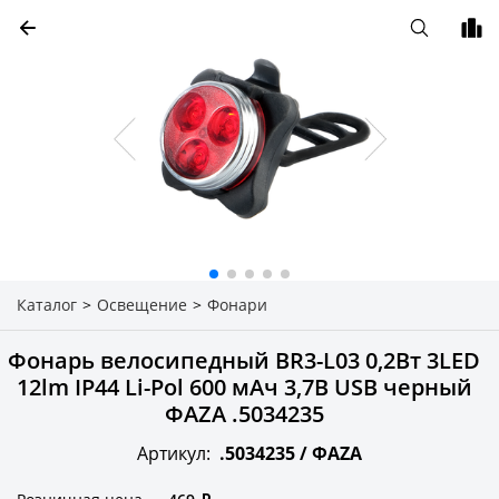
Каталог
>
Освещение
>
Фонари
Фонарь велосипедный BR3-L03 0,2Вт 3LED
12lm IP44 Li-Pol 600 мАч 3,7В USB черный
ФAZA .5034235
Артикул:
.5034235 /
ФAZA