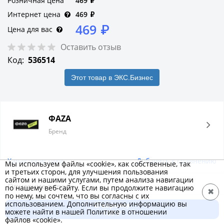
Розничная цена
469
₽
Интернет цена
469
₽
469
₽
Цена для вас
Оставить отзыв
Код:
536514
Этот товар в ЭКС.Бизнес
ФAZA
Бренд
Характеристики
Добавить к сравнению
Мы используем файлы «cookie», как собственные, так
и третьих сторон, для улучшения пользования
сайтом и нашими услугами, путем анализа навигации
Описание товара
по нашему веб-сайту. Если вы продолжите навигацию
✖
по нему, мы сочтем, что вы согласны с их
Велосипедный светодиодный задний фонарь
использованием. Дополнительную информацию вы
В корзину
можете найти в нашей Политике в отношении
предназначен для обозначения велосипеда на дороге в
469 ₽
файлов «cookie».
темное время суток. Заряжается от USB порта. Фонарь