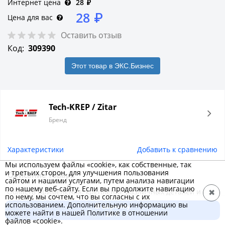
Интернет цена
28
₽
28
₽
Цена для вас
Оставить отзыв
Код:
309390
Этот товар в ЭКС.Бизнес
Tech-KREP / Zitar
Бренд
Характеристики
Добавить к сравнению
Мы используем файлы «cookie», как собственные, так
и третьих сторон, для улучшения пользования
Описание товара
сайтом и нашими услугами, путем анализа навигации
по нашему веб-сайту. Если вы продолжите навигацию
Область применения: крепление различных деталей и
✖
по нему, мы сочтем, что вы согласны с их
изделий к основаниям. Материал применения: бетон,
использованием. Дополнительную информацию вы
В корзину
можете найти в нашей Политике в отношении
полнотелый и пустотелый кирпич, газобетон,
28 ₽
файлов «cookie».
керамзитобетон, листовые материалы, камень. Материал: