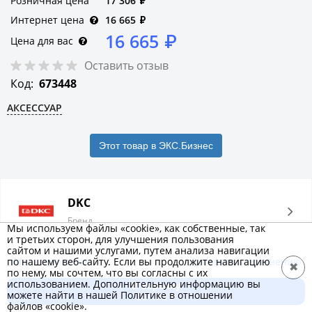
Розничная цена
17 306
₽
Интернет цена
16 665
₽
16 665
₽
Цена для вас
Оставить отзыв
Код:
673448
АКСЕССУАР
Этот товар в ЭКС.Бизнес
DKC
Бренд
Мы используем файлы «cookie», как собственные, так
и третьих сторон, для улучшения пользования
сайтом и нашими услугами, путем анализа навигации
Характеристики
Добавить к сравнению
по нашему веб-сайту. Если вы продолжите навигацию
✖
по нему, мы сочтем, что вы согласны с их
использованием. Дополнительную информацию вы
В корзину
можете найти в нашей Политике в отношении
Описание товара
16 665 ₽
файлов «cookie».