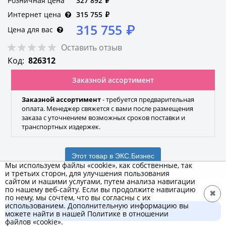
Розничная цена
327 892
₽
Интернет цена
315 755
₽
315 755
₽
Цена для вас
Оставить отзыв
Код:
826312
Заказной ассортимент
Заказной ассортимент
- требуется предварительная
оплата. Менеджер свяжется с вами после размещения
заказа с уточнением возможных сроков поставки и
транспортных издержек.
Этот товар в ЭКС.Бизнес
Мы используем файлы «cookie», как собственные, так
и третьих сторон, для улучшения пользования
сайтом и нашими услугами, путем анализа навигации
по нашему веб-сайту. Если вы продолжите навигацию
✖
DKC
по нему, мы сочтем, что вы согласны с их
использованием. Дополнительную информацию вы
В корзину
Бренд
можете найти в нашей Политике в отношении
315 755 ₽
файлов «cookie».