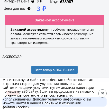
Интернет цена
3
₽
Код:
638987
3
₽
Цена для вас
Заказной ассортимент
Заказной ассортимент
- требуется предварительная
оплата. Менеджер свяжется с вами после размещения
заказа с уточнением возможных сроков поставки и
транспортных издержек.
АКСЕССУАР
Этот товар в ЭКС.Бизнес
Мы используем файлы «cookie», как собственные, так
и третьих сторон, для улучшения пользования
сайтом и нашими услугами, путем анализа навигации
DKC
по нашему веб-сайту. Если вы продолжите навигацию
✖
по нему, мы сочтем, что вы согласны с их
Бренд
использованием. Дополнительную информацию вы
В корзину
можете найти в нашей Политике в отношении
14 700 ₽ за 4900 шт.
файлов «cookie».