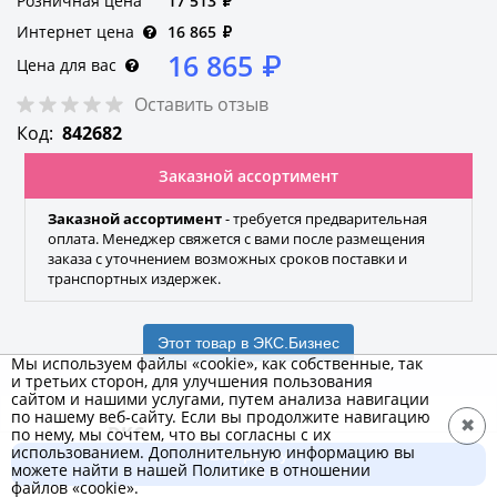
Розничная цена
17 513
₽
Интернет цена
16 865
₽
16 865
₽
Цена для вас
Оставить отзыв
Код:
842682
Заказной ассортимент
Заказной ассортимент
- требуется предварительная
оплата. Менеджер свяжется с вами после размещения
заказа с уточнением возможных сроков поставки и
транспортных издержек.
Этот товар в ЭКС.Бизнес
Мы используем файлы «cookie», как собственные, так
и третьих сторон, для улучшения пользования
сайтом и нашими услугами, путем анализа навигации
по нашему веб-сайту. Если вы продолжите навигацию
✖
DKC
по нему, мы сочтем, что вы согласны с их
использованием. Дополнительную информацию вы
В корзину
Бренд
можете найти в нашей Политике в отношении
16 865 ₽
файлов «cookie».