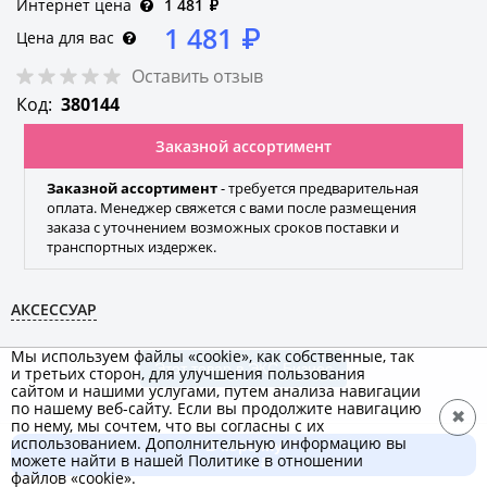
Интернет цена
1 481
₽
1 481
₽
Цена для вас
Оставить отзыв
Код:
380144
Заказной ассортимент
Заказной ассортимент
- требуется предварительная
оплата. Менеджер свяжется с вами после размещения
заказа с уточнением возможных сроков поставки и
транспортных издержек.
АКСЕССУАР
Мы используем файлы «cookie», как собственные, так
Этот товар в ЭКС.Бизнес
и третьих сторон, для улучшения пользования
сайтом и нашими услугами, путем анализа навигации
по нашему веб-сайту. Если вы продолжите навигацию
✖
по нему, мы сочтем, что вы согласны с их
использованием. Дополнительную информацию вы
В корзину
OBO Bettermann
можете найти в нашей Политике в отношении
1 481 ₽
файлов «cookie».
Бренд