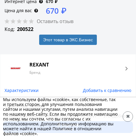
Интернет цена
670
₽
670
₽
Цена для вас
Оставить отзыв
Код:
200522
Этот товар в ЭКС.Бизнес
REXANT
Бренд
Характеристики
Добавить к сравнению
Мы используем файлы «cookie», как собственные, так
и третьих сторон, для улучшения пользования
Описание товара
сайтом и нашими услугами, путем анализа навигации
по нашему веб-сайту. Если вы продолжите навигацию
Телевизионный делитель СПУТНИК REXANT — это удобное
✖
по нему, мы сочтем, что вы согласны с их
средство для разделения сигнала на несколько равных
использованием. Дополнительную информацию вы
В корзину
можете найти в нашей Политике в отношении
частей. Применяется в случае, когда требуется подключить
670 ₽
файлов «cookie».
один телевизионный кабель, идущий от антенны, сразу к