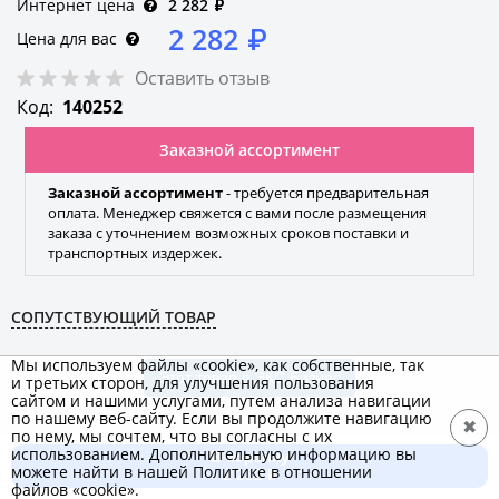
Интернет цена
2 282
₽
2 282
₽
Цена для вас
Оставить отзыв
Код:
140252
Заказной ассортимент
Заказной ассортимент
- требуется предварительная
оплата. Менеджер свяжется с вами после размещения
заказа с уточнением возможных сроков поставки и
транспортных издержек.
СОПУТСТВУЮЩИЙ ТОВАР
Мы используем файлы «cookie», как собственные, так
Этот товар в ЭКС.Бизнес
и третьих сторон, для улучшения пользования
сайтом и нашими услугами, путем анализа навигации
по нашему веб-сайту. Если вы продолжите навигацию
✖
по нему, мы сочтем, что вы согласны с их
использованием. Дополнительную информацию вы
В корзину
IEK
можете найти в нашей Политике в отношении
2 282 ₽
файлов «cookie».
Бренд