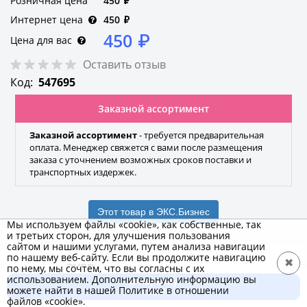
Розничная цена
450
₽
Интернет цена
450
₽
450
₽
Цена для вас
Оставить отзыв
Код:
547695
Заказной ассортимент
Заказной ассортимент
- требуется предварительная
оплата. Менеджер свяжется с вами после размещения
заказа с уточнением возможных сроков поставки и
транспортных издержек.
Этот товар в ЭКС.Бизнес
Мы используем файлы «cookie», как собственные, так
и третьих сторон, для улучшения пользования
сайтом и нашими услугами, путем анализа навигации
по нашему веб-сайту. Если вы продолжите навигацию
✖
ЗУБР
по нему, мы сочтем, что вы согласны с их
использованием. Дополнительную информацию вы
В корзину
Бренд
можете найти в нашей Политике в отношении
450 ₽
файлов «cookie».