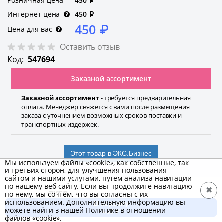
Розничная цена
450
₽
Интернет цена
450
₽
450
₽
Цена для вас
Оставить отзыв
Код:
547694
Заказной ассортимент
Заказной ассортимент
- требуется предварительная
оплата. Менеджер свяжется с вами после размещения
заказа с уточнением возможных сроков поставки и
транспортных издержек.
Этот товар в ЭКС.Бизнес
Мы используем файлы «cookie», как собственные, так
и третьих сторон, для улучшения пользования
сайтом и нашими услугами, путем анализа навигации
по нашему веб-сайту. Если вы продолжите навигацию
✖
ЗУБР
по нему, мы сочтем, что вы согласны с их
использованием. Дополнительную информацию вы
В корзину
Бренд
можете найти в нашей Политике в отношении
450 ₽
файлов «cookie».