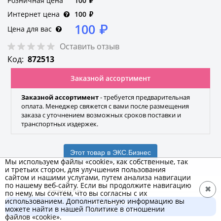
Розничная цена
100
₽
Интернет цена
100
₽
100
₽
Цена для вас
Оставить отзыв
Код:
872513
Заказной ассортимент
Заказной ассортимент
- требуется предварительная
оплата. Менеджер свяжется с вами после размещения
заказа с уточнением возможных сроков поставки и
транспортных издержек.
Этот товар в ЭКС.Бизнес
Мы используем файлы «cookie», как собственные, так
и третьих сторон, для улучшения пользования
сайтом и нашими услугами, путем анализа навигации
по нашему веб-сайту. Если вы продолжите навигацию
✖
STEKKER
по нему, мы сочтем, что вы согласны с их
использованием. Дополнительную информацию вы
В корзину
Бренд
можете найти в нашей Политике в отношении
3 000 ₽ за 30 шт.
файлов «cookie».