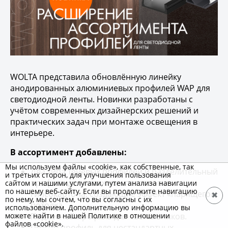
WOLTA представила обновлённую линейку
анодированных алюминиевых профилей WAP для
светодиодной ленты. Новинки разработаны с
учётом современных дизайнерских решений и
практических задач при монтаже освещения в
интерьере.
В ассортимент добавлены:
Мы используем файлы «cookie», как собственные, так
Два типа теневых профилей и разделительный
и третьих сторон, для улучшения пользования
профиль для натяжных потолков и
сайтом и нашими услугами, путем анализа навигации
по нашему веб-сайту. Если вы продолжите навигацию
гипсокартона, создающие эффект «парящего»
✖
по нему, мы сочтем, что вы согласны с их
потолка.
использованием. Дополнительную информацию вы
Подвесной профиль для светильников.
можете найти в нашей Политике в отношении
файлов «cookie».
Гибкий профиль для нестандартных