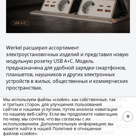
Werkel расширил ассортимент
электроустановочных изделий и представил новую
модульную розетку USB A+C. Модель
предназначена для удобной зарядки смартфонов,
планшетов, наушников и других электронных
устройств в жилых, общественных и коммерческих
пространствах.
Новинка оснащена двумя портами - USB-A и USB-C,
Мы используем файлы «cookie», как собственные, так
и третьих сторон, для улучшения пользования
что позволяет подключать разные типы кабелей
сайтом и нашими услугами, путем анализа навигации
без дополнительных адаптеров. Розетка
по нашему веб-сайту. Если вы продолжите навигацию
✖
поддерживает быструю зарядку мощностью до 20
по нему, мы сочтем, что вы согласны с их
использованием. Дополнительную информацию вы
Вт и работает в режимах 5 В/3 А, 9 В/2,1 А и 12 В/1,5
можете найти в нашей Политике в отношении
А. Рабочее напряжение составляет 110-250 В.
файлов «cookie».