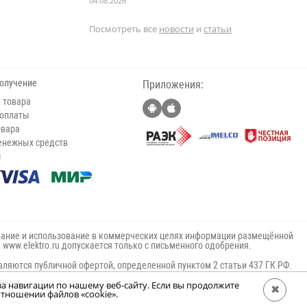
04.08.2026
Посмотреть все
новости
и
статьи
получение
Приложения:
 товара
 оплаты
овара
енежных средств
ы
ание и использование в коммерческих целях информации размещённой
е www.elektro.ru допускается только с письменного одобрения.
вляются публичной офертой, определенной пунктом 2 статьи 437 ГК РФ.
анных
за навигации по нашему веб-сайту. Если вы продолжите
✖
тношении файлов «cookie».