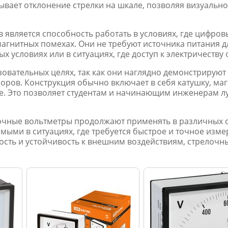
ывает отклонение стрелки на шкале, позволяя визуальн
 является способность работать в условиях, где цифро
магнитных помехах. Они не требуют источника питания д
х условиях или в ситуациях, где доступ к электричеству
овательных целях, так как они наглядно демонстрирую
ров. Конструкция обычно включает в себя катушку, маг
ле. Это позволяет студентам и начинающим инженерам л
очные вольтметры продолжают применять в различных о
мыми в ситуациях, где требуется быстрое и точное изме
ность и устойчивость к внешним воздействиям, стрелочн