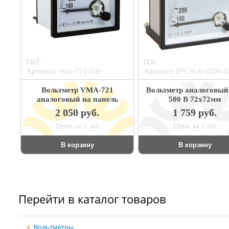
EKF
IEK
Артикул: vma-721-500
Артикул: IPV10-6-0500-E
Вольтметр VMA-721
Вольтметр аналоговый
аналоговый на панель
500 В 72х72мм
(72x72) квадратный вырез
2 050 руб.
1 759 руб.
500В прямое подкл.
Цена за 1 шт
Цена за 1 шт
PROxima
В корзину
В корзину
Перейти в каталог товаров
Вольтметры