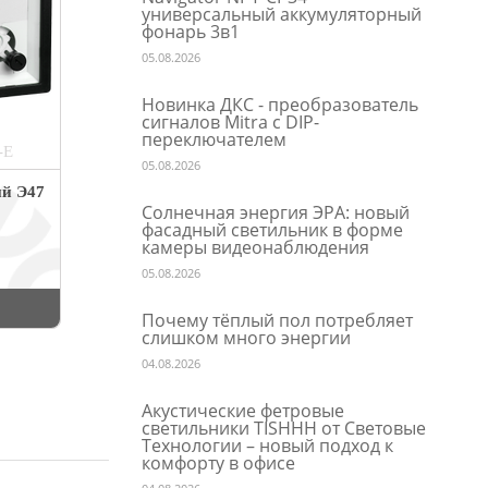
универсальный аккумуляторный
фонарь 3в1
05.08.2026
Новинка ДКС - преобразователь
сигналов Mitra с DIP-
переключателем
-E
05.08.2026
ый Э47
Солнечная энергия ЭРА: новый
фасадный светильник в форме
камеры видеонаблюдения
05.08.2026
Почему тёплый пол потребляет
слишком много энергии
04.08.2026
Акустические фетровые
светильники TISHHH от Световые
Технологии – новый подход к
комфорту в офисе