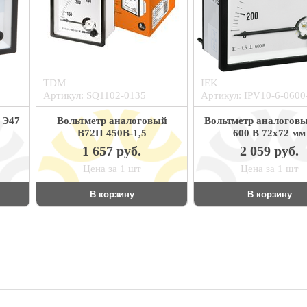
TDM
IEK
Артикул: SQ1102-0135
Артикул: IPV10-6-0600
 Э47
Вольтметр аналоговый
Вольтметр аналогов
В72П 450В-1,5
600 В 72х72 мм
1 657 руб.
2 059 руб.
Цена за 1 шт
Цена за 1 шт
В корзину
В корзину