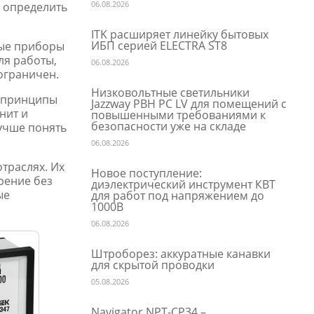
06.08.2026
о определить
ITK расширяет линейку бытовых
ИБП серией ELECTRA ST8
вые приборы
ля работы,
06.08.2026
 ограничен.
Низковольтные светильники
т принципы
Jazzway PBH PC LV для помещений с
нит и
повышенными требованиями к
безопасности уже на складе
учше понять
06.08.2026
траслях. Их
Новое поступление:
рение без
диэлектрический инструмент КВТ
ые
для работ под напряжением до
1000В
06.08.2026
Штроборез: аккуратные канавки
для скрытой проводки
05.08.2026
Navigator NPT-CP34 –