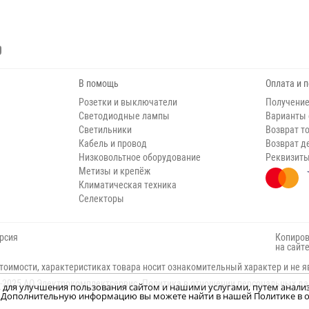
В помощь
Оплата и 
Розетки и выключатели
Получение
Светодиодные лампы
Варианты
Светильники
Возврат т
Кабель и провод
Возврат д
Низковольтное оборудование
Реквизит
Метизы и крепёж
Климатическая техника
Селекторы
рсия
Копиров
на сайт
тоимости, характеристиках товара носит ознакомительный характер и не я
-2025 АО Электрокомплектсервис.
Политика в отношении персональных д
н, для улучшения пользования сайтом и нашими услугами, путем анали
м. Дополнительную информацию вы можете найти в нашей Политике в о