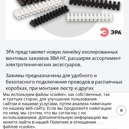
ЭРА представляет новую линейку изолированных
винтовых зажимов ЗВИ-НГ, расширяя ассортимент
электротехнических аксессуаров.
Зажимы предназначены для удобного и
безопасного подключения проводов в распаячных
коробках, при монтаже люстр и других
осветительных приборов.
Мы используем файлы «cookie», как собственные, так
и третьих сторон, для улучшения пользования
сайтом и нашими услугами, путем анализа навигации
Основные преимущества ЗВИ-НГ:
по нашему веб-сайту. Если вы продолжите навигацию
✖
по нему, мы сочтем, что вы согласны с их
корпус выполнен из негорючего материала,
использованием. Дополнительную информацию вы
можете найти в нашей Политике в отношении
повышающего уровень безопасности;
файлов «cookie».
латунные контакты обеспечивают надежное