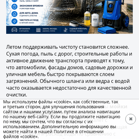
Летом поддерживать чистоту становится сложнее.
Сухая погода, пыль с дорог, строительные работы и
активное движение транспорта приводят к тому,
что автомобили, фасады домов, садовые дорожки и
уличная мебель быстро покрываются слоем
загрязнений. Обычного шланга или ведра с водой
часто оказывается недостаточно для качественной
очистки.
Мы используем файлы «cookie», как собственные, так
В таких условиях особенно востребованы
мойки
и третьих сторон, для улучшения пользования
сайтом и нашими услугами, путем анализа навигации
высокого давления
. Они помогают быстро и
по нашему веб-сайту. Если вы продолжите навигацию
✖
эффективно удалять пыль, грязь и налёт с
по нему, мы сочтем, что вы согласны с их
различных поверхностей, значительно сокращая
использованием. Дополнительную информацию вы
можете найти в нашей Политике в отношении
время уборки и расход воды по сравнению с
файлов «cookie».