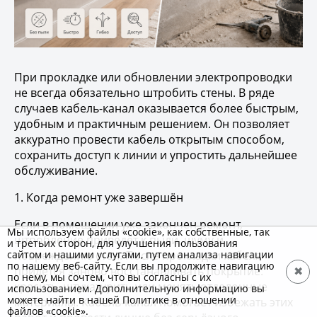
При прокладке или обновлении электропроводки
не всегда обязательно штробить стены. В ряде
случаев кабель-канал оказывается более быстрым,
удобным и практичным решением. Он позволяет
аккуратно провести кабель открытым способом,
сохранить доступ к линии и упростить дальнейшее
обслуживание.
1. Когда ремонт уже завершён
Если в помещении уже закончен ремонт,
Мы используем файлы «cookie», как собственные, так
штробление приведёт к пыли, шуму и
и третьих сторон, для улучшения пользования
повреждению стен. После прокладки кабеля
сайтом и нашими услугами, путем анализа навигации
по нашему веб-сайту. Если вы продолжите навигацию
придётся заново восстанавливать покрытие:
✖
по нему, мы сочтем, что вы согласны с их
красить, штукатурить или менять отделочные
использованием. Дополнительную информацию вы
можете найти в нашей Политике в отношении
материалы. Кабель-канал помогает избежать этих
файлов «cookie».