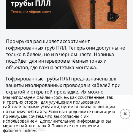
Промрукав расширяет ассортимент
гофрированных труб ПЛЛ. Теперь они доступны не
только в белом, но и в чёрном цвете. Новинка
подойдёт для интерьеров в тёмных тонах и
объектов, где важна эстетика монтажа.
Гофрированные трубы ПЛЛ предназначены для
защиты изолированных проводов и кабелей при
скрытой и открытой прокладке. Их можно
Мы используем файлы «cookie», как собственные, так
использовать в жилых, административных и
и третьих сторон, для улучшения пользования
производственных зданиях, а также на улице
сайтом и нашими услугами, путем анализа навигации
благодаря устойчивости к атмосферным
по нашему веб-сайту. Если вы продолжите навигацию
✖
по нему, мы сочтем, что вы согласны с их
воздействиям и УФ-излучению.
использованием. Дополнительную информацию вы
можете найти в нашей Политике в отношении
Преимущества:
файлов «cookie».