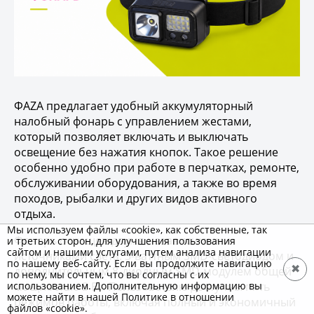
ФАZA предлагает удобный аккумуляторный
налобный фонарь с управлением жестами,
который позволяет включать и выключать
освещение без нажатия кнопок. Такое решение
особенно удобно при работе в перчатках, ремонте,
обслуживании оборудования, а также во время
походов, рыбалки и других видов активного
отдыха.
Мы используем файлы «cookie», как собственные, так
Фонарь оснащен двумя независимыми
и третьих сторон, для улучшения пользования
сайтом и нашими услугами, путем анализа навигации
источниками света: 3-ваттным SMD-светодиодом и
по нашему веб-сайту. Если вы продолжите навигацию
✖
дополнительным 8-диодным SMD-модулем общей
по нему, мы сочтем, что вы согласны с их
мощностью 3 Вт. Пользователю доступны пять
использованием. Дополнительную информацию вы
можете найти в нашей Политике в отношении
режимов работы, включая полный и экономичный
файлов «cookie».