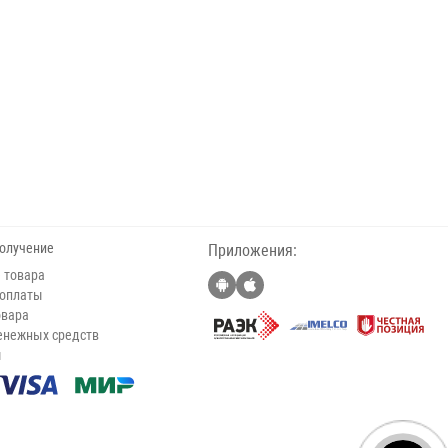
получение
Приложения:
 товара
 оплаты
овара
енежных средств
ы