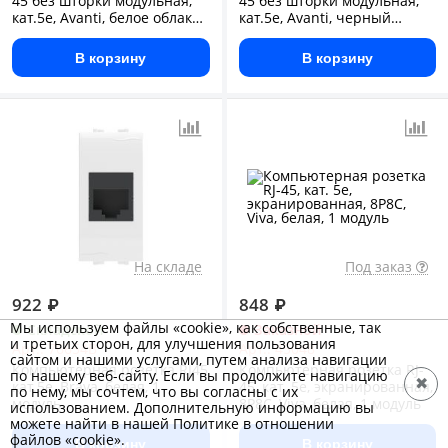
45 без шторки модульная,
45 без шторки модульная,
кат.5е, Avanti, белое облако,
кат.5е, Avanti, черный
1 модуль
квадрат, 1 модуль
В корзину
В корзину
На складе
Под заказ
922
₽
848
₽
Мы используем файлы «cookie», как собственные, так
Складской
Заказной
и третьих сторон, для улучшения пользования
Арт.: 76654B
Арт.: 45048
сайтом и нашими услугами, путем анализа навигации
Компьютерная розетка RJ45
Компьютерная розетка RJ-
по нашему веб-сайту. Если вы продолжите навигацию
✖
кат.5e, Brava, белая, 1
45, кат. 5е, экранированная,
по нему, мы сочтем, что вы согласны с их
модуль
8P8C, Viva, белая, 1 модуль
использованием. Дополнительную информацию вы
можете найти в нашей Политике в отношении
файлов «cookie».
В корзину
В корзину